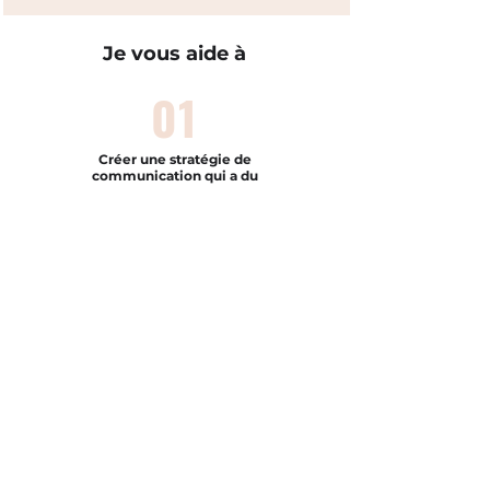
Je vous aide à
01
Créer une stratégie de
communication qui a du
sens
02
Définir, rédiger, planifier
vos contenus
03
Vous langer dans la grande
aventure des relations
médias
💌